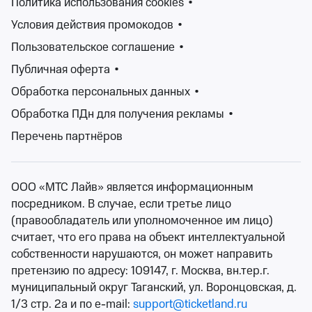
Политика использования cookies
•
Условия действия промокодов
•
Изменить фильтры
Пользовательское соглашение
•
Публичная оферта
•
Сбросить фильтры
Обработка персональных данных
•
Обработка ПДн для получения рекламы
•
Фестивали – это уникальные события, которые
Перечень партнёров
притягивают множество посетителей. Они могут
проводится как в закрытых помещениях, так и на
открытом воздухе. Традиционно фестивали
ООО «МТС Лайв» является информационным
считаются музыкальными, на которых выступают
посредником. В случае, если третье лицо
творческие группы, однако сейчас на выбор зрителю
(правообладатель или уполномоченное им лицо)
предлагаются фестивали искусств, кино, творчества,
считает, что его права на объект интеллектуальной
театральные, фестивали молодежи, детские и
собственности нарушаются, он может направить
множество других.
претензию по адресу: 109147, г. Москва, вн.тер.г.
На сайте Ticketland.ru Вы как раз сможете найти
муниципальный округ Таганский, ул. Воронцовская, д.
билеты на театральные, музыкальные, детские, open-
1/3 стр. 2а и по e-mail:
support@ticketland.ru