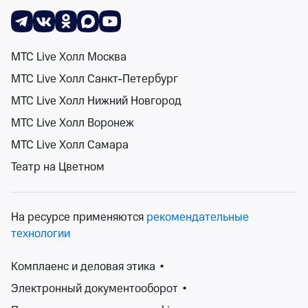
Поиск
Помощь
Корзина
Войти
Гастроли Красноярского театра кукол
МТС Live Холл Москва
0 событий
МТС Live Холл Санкт-Петербург
Спектакли
Концерты
Детям
Классика
Подарочная карта
Мюзи
События на карте
МТС Live Холл Нижний Новгород
МТС Live Холл Воронеж
МТС Live Холл Самара
Театр на Цветном
Сортировка
Площадка
2 фильтра
На ресурсе применяются
рекомендательные
Поиск
технологии
Комплаенс и деловая этика
•
К сожалению, мы ничего не нашли
Электронный документооборот
•
Попробуйте изменить ваш запрос