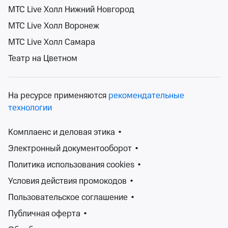
Все бегут, летят и скачут
МТС Live Холл Нижний Новгород
Театр Защитника Отечества
МТС Live Холл Воронеж
вс 30 авг, 12:00
МТС Live Холл Самара
Театр Защитника Отечества
Театр на Цветном
от 400 ₽
вс 30 августа, 12:00
•
осталось более 100 билетов
Детям
Билеты от 400 ₽
На ресурсе применяются
рекомендательные
технологии
Загрузить ещё
Комплаенс и деловая этика
•
Электронный документооборот
•
1
2
Политика использования cookies
•
Условия действия промокодов
•
Дети – «цветы жизни». В нашем мире для детей
предусмотрено очень много всего, в том числе и
Пользовательское соглашение
•
культурная сфера жизни.
Публичная оферта
•
Различные мероприятия для детей – именно та