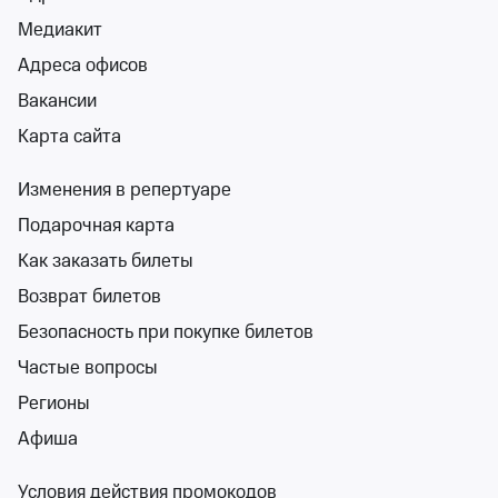
0+
Медиакит
Адреса офисов
Вакансии
Карта сайта
Золотая рыбка. Балет государственного
Изменения в репертуаре
балета Кубани
Краснодарская филармония имени Пономаренко
Подарочная карта
вс 15 нояб, 11:00
Как заказать билеты
Краснодарская филармония имени Пономаренко
Возврат билетов
от 300 ₽
вс 15 ноября, 11:00
•
осталось более 100 билетов
Безопасность при покупке билетов
Классика, Детям
Частые вопросы
Билеты от 300 ₽
Регионы
Афиша
6+
Условия действия промокодов