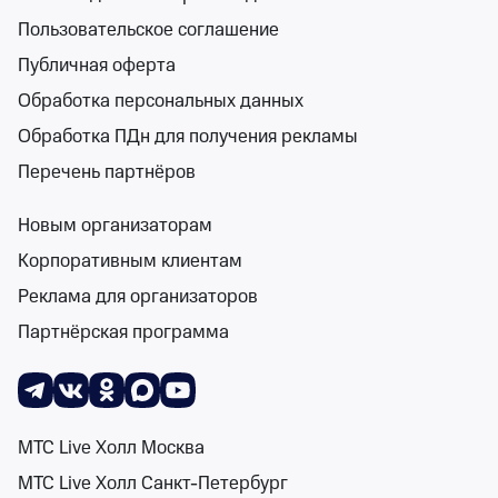
Пользовательское соглашение
Публичная оферта
Обработка персональных данных
Музыка волшебников и героев
Краснодарская филармония имени Пономаренко
Обработка ПДн для получения рекламы
27 сент и 6 дек
Перечень партнёров
Краснодарская филармония имени Пономаренко
от 300 ₽
Новым организаторам
27 сентября и 6 декабря
•
осталось более 100 билетов
Корпоративным клиентам
Детям, Спектакли
Билеты от 300 ₽
Реклама для организаторов
Партнёрская программа
6+
МТС Live Холл Москва
МТС Live Холл Санкт-Петербург