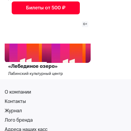
Билеты от 500 ₽
6+
«Лебединое озеро»
Лабинский культурный центр
вс 11 окт, 16:00
Лабинский культурный центр
О компании
от 1 500 ₽
Контакты
вс 11 октября, 16:00
•
осталось более 100 билетов
Классика, Детям
Журнал
Билеты от 1 500 ₽
Лого бренда
Адреса наших касс